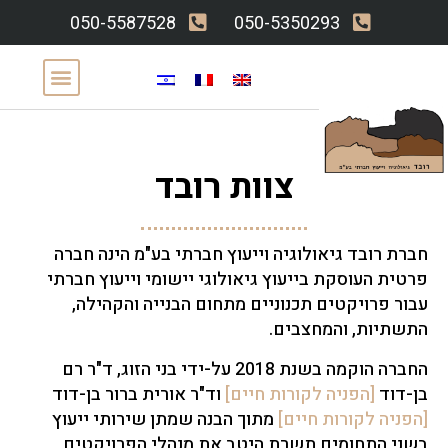
050-5587528
050-5350293
צוות רובד
חברת רובד גיאולוגיה וייעוץ חברתי בע"מ הינה חברה
פרטית העוסקת בייעוץ גיאולוגי יישומי וייעוץ חברתי
עבור פרויקטים תכנוניים מתחום הבנייה והקהילה,
התשתיות, והמחצבים. ​
החברה הוקמה בשנת 2018 על-ידי בני הזוג, ד"ר רם
בן-דוד
[הפניה לקורות חיים]
וד"ר אורית ברור בן-דוד
[הפניה לקורות חיים]
מתוך הבנה שמתן שירותי ייעוץ
בשני התחומים תשרת היטב את מנהלי הפרויקטים